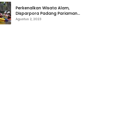
Perkenalkan Wisata Alam,
Disparpora Padang Pariaman
Gelar Festival Arung Jeram
Agustus 2, 2023
Tingkat SMA