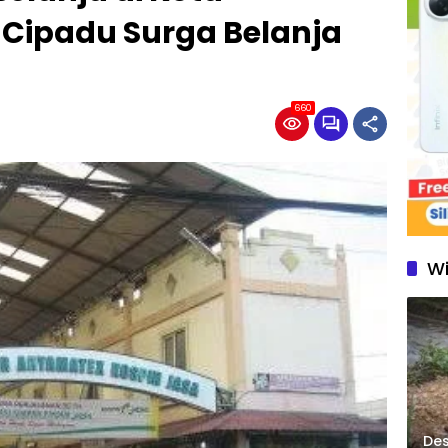
 Cipadu Surga Belanja
660
W
Des