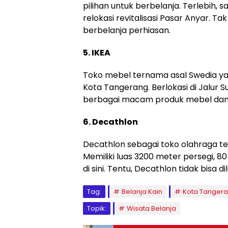
pilihan untuk berbelanja. Terlebih
relokasi revitalisasi Pasar Anyar. T
berbelanja perhiasan.
5. IKEA
Toko mebel ternama asal Swedia yait
Kota Tangerang. Berlokasi di Jalur S
berbagai macam produk mebel dan
6. Decathlon
Decathlon sebagai toko olahraga ter
Memiliki luas 3200 meter persegi, 
di sini. Tentu, Decathlon tidak bisa 
Tag:
Belanja Kain
Kota Tanger
Topik:
Wisata Belanja