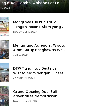
ing di Kali Jambe, Wahana Seru di
ata Banyu Bening Blora
 11, 2025
Mangrove Fun Run, Lari di
Tengah Pesona Alam yang
Memikat
Desember 7, 2024
Menantang Adrenalin, Wisata
Alam Curug Bengkawah Wajib
Kamu Kunjungi
Juli 2, 2024
DTW Tanah Lot, Destinasi
Wisata Alam dengan Sunset
yang Menawan
Januari 21, 2024
Grand Opening Dadi Bali
Adventures, Semarakkan
Wisata Alam Pedesaan di
November 28, 2023
Payangan