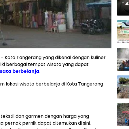
Tub
Wis
Juni
Kota Tangerang yang dikenal dengan kuliner
liki berbagai tempat wisata yang dapat
sata berbelanja
.
m lokasi wisata berbelanja di Kota Tangerang
r tekstil dan garmen dengan harga yang
ga pernak pernik dapat ditemukan di sini.