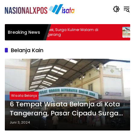
er
Warbek, Surga Kuliner Malam di
Mangr
Breaking News
di
Tangerang
Alam
Belanja Kain
Wisata Belanja
6 Tempat Wisata Belanja di Kota
Tangerang, Pasar Cipadu Surga
Belanja Kain
Juni 3, 2024