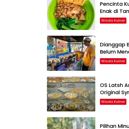
Pencinta K
Enak di Ta
Wisata Kuliner
Dianggap B
Belum Menc
Wisata Kuliner
OS Latsh A
Original Sy
Wisata Kuliner
Pilihan Mi