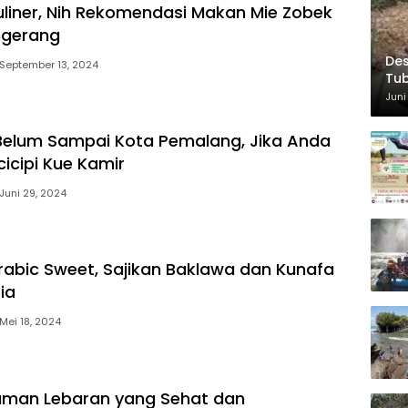
uliner, Nih Rekomendasi Makan Mie Zobek
ngerang
Des
September 13, 2024
Tub
Wis
Juni
elum Sampai Kota Pemalang, Jika Anda
icipi Kue Kamir
Juni 29, 2024
rabic Sweet, Sajikan Baklawa dan Kunafa
ria
Mei 18, 2024
numan Lebaran yang Sehat dan