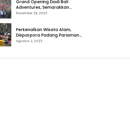
Grand Opening Dadi Bali
Adventures, Semarakkan
Wisata Alam Pedesaan di
November 28, 2023
Payangan
Perkenalkan Wisata Alam,
Disparpora Padang Pariaman
Gelar Festival Arung Jeram
Agustus 2, 2023
Tingkat SMA