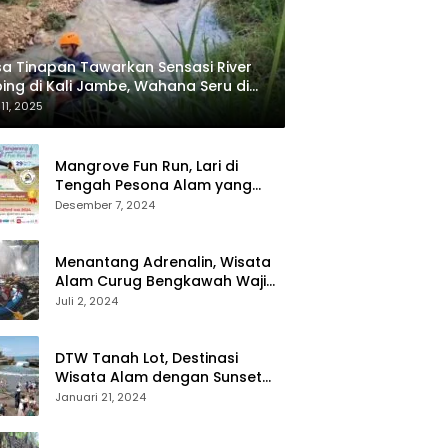
a Tinapan Tawarkan Sensasi River
ing di Kali Jambe, Wahana Seru di
ata Banyu Bening Blora
 11, 2025
Mangrove Fun Run, Lari di
Tengah Pesona Alam yang
Memikat
Desember 7, 2024
Menantang Adrenalin, Wisata
Alam Curug Bengkawah Wajib
Kamu Kunjungi
Juli 2, 2024
DTW Tanah Lot, Destinasi
Wisata Alam dengan Sunset
yang Menawan
Januari 21, 2024