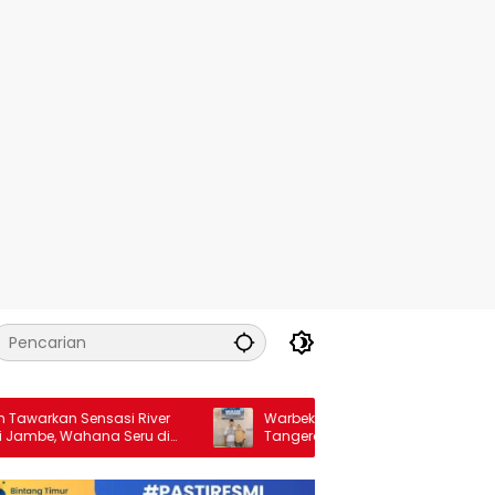
an Sensasi River
Warbek, Surga Kuliner Malam di
, Wahana Seru di
Tangerang
 Blora