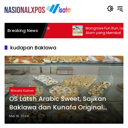
urga Kuliner Malam di
Mangrove Fun Run, Lari di Ten
Breaking News
ng
Alam yang Memikat
kudapan Baklawa
Wisata Kuliner
OS Latsh Arabic Sweet, Sajikan
Baklawa dan Kunafa Original
Syria
Mei 18, 2024