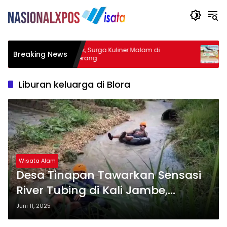
Warbek, Surga Kuliner Malam di
Mangrove
Breaking News
Tangerang
Alam ya
Liburan keluarga di Blora
Wisata Alam
Desa Tinapan Tawarkan Sensasi
River Tubing di Kali Jambe,
Wahana Seru di Wisata Banyu
Juni 11, 2025
Bening Blora