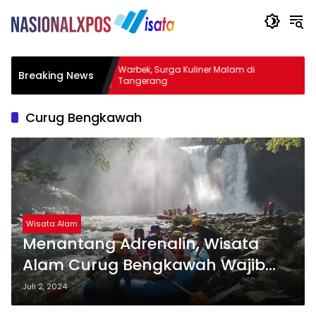
 River
Warbek, Surga Kuliner Malam di
Breaking News
eru di
Tangerang
Curug Bengkawah
Wisata Alam
Menantang Adrenalin, Wisata
Alam Curug Bengkawah Wajib
Kamu Kunjungi
Juli 2, 2024