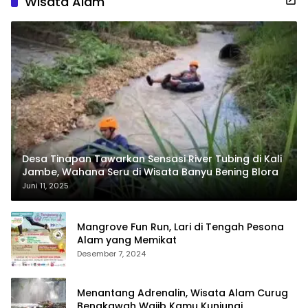
Wisata Alam
Desa Tinapan Tawarkan Sensasi River Tubing di Kali
Jambe, Wahana Seru di Wisata Banyu Bening Blora
Juni 11, 2025
Mangrove Fun Run, Lari di Tengah Pesona
Alam yang Memikat
Desember 7, 2024
Menantang Adrenalin, Wisata Alam Curug
Bengkawah Wajib Kamu Kunjungi